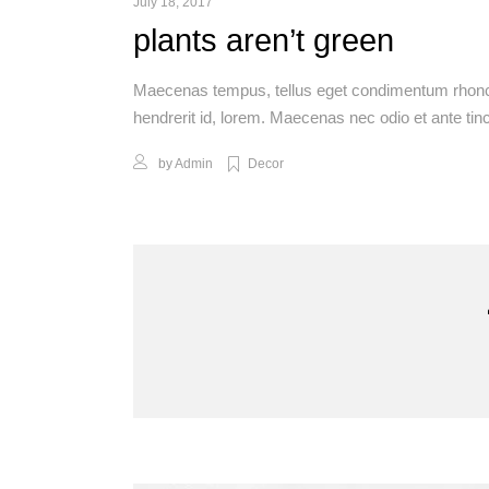
July 18, 2017
plants aren’t green
Maecenas tempus, tellus eget condimentum rhoncu
hendrerit id, lorem. Maecenas nec odio et ante tin
by
Admin
Decor